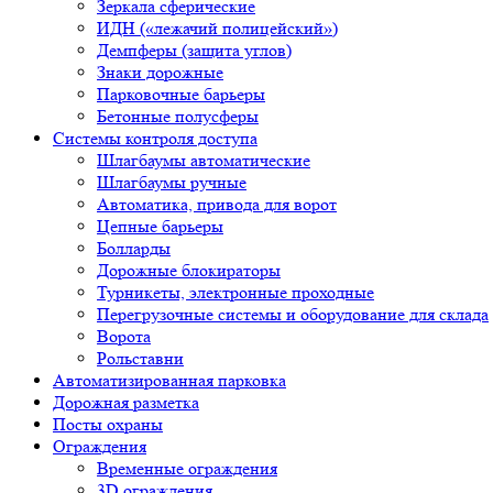
Зеркала сферические
ИДН («лежачий полицейский»)
Демпферы (защита углов)
Знаки дорожные
Парковочные барьеры
Бетонные полусферы
Системы контроля доступа
Шлагбаумы автоматические
Шлагбаумы ручные
Автоматика, привода для ворот
Цепные барьеры
Болларды
Дорожные блокираторы
Турникеты, электронные проходные
Перегрузочные системы и оборудование для склада
Ворота
Рольставни
Автоматизированная парковка
Дорожная разметка
Посты охраны
Ограждения
Временные ограждения
3D ограждения