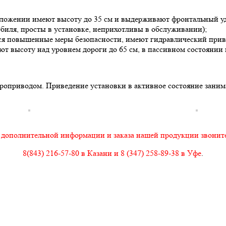
ложении имеют высоту до 35 см и выдерживают фронтальный уда
мобиля, просты в установке, неприхотливы в обслуживании);
тся повышенные меры безопасности, имеют гидравлический прив
т высоту над уровнем дороги до 65 см, в пассивном состоянии н
роприводом. Приведение установки в активное состояние занимае
 дополнительной информации и заказа нашей продукции звоните
8(843) 216-57-80 в Казани и 8 (347) 258-89-38 в Уфе
.
С этим товаром также покупают: