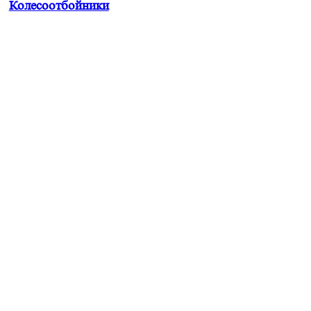
Колесоотбойники
ас!
Имя
с лист Вам на почту или
Получить прайс!