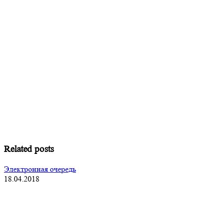
Получите актуальный прайс прямо сейч
Заполните форму обратной связи! Менеджер отправит прай
перезвонит на контактный номер.
Related posts
Электронная очередь
18.04.2018